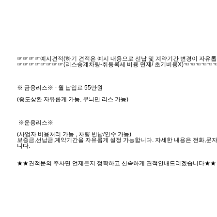
☞☞☞☞예시견적(하기 견적은 예시 내용으로 선납 및 계약기간 변경이 자유
☞☞☞☞☞☞☞☞(리스승계차량-취등록세 비용 면제/ 초기비용X)☜☜☜☜☜
※ 금융리스※ - 월 납입료 55만원
(중도상환 자유롭게 가능, 무늬만 리스 가능)
※운용리스※
(사업자 비용처리 가능 , 차량 반납/인수 가능)
보증금,선납금,계약기간을 자유롭게 설정 가능합니다. 자세한 내용은 전화,문자
니다.
★★견적문의 주사면 언제든지 정확하고 신속하게 견적안내드리겠습니다★★