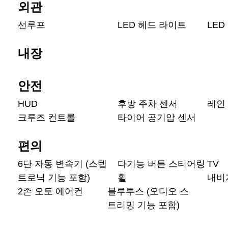
외관
선루프
LED 헤드 라이트
LED
내장
안전
HUD
후방 주차 센서
레인
크루즈 컨트롤
타이어 공기압 센서
편의
6단 자동 변속기 (스텝
다기능 버튼 스티어링
TV
트로닉 기능 포함)
휠
내비
2존 오토 에어컨
블루투스 (오디오 스
트리밍 기능 포함)